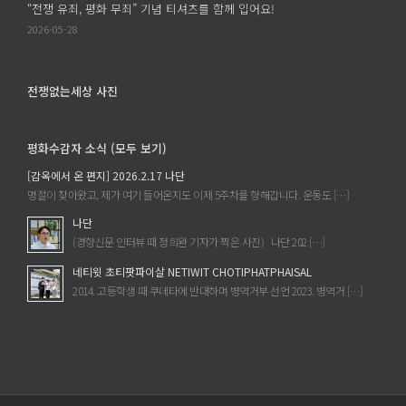
“전쟁 유죄, 평화 무죄” 기념 티셔츠를 함께 입어요!
2026-05-28
전쟁없는세상 사진
평화수감자 소식 (모두 보기)
[감옥에서 온 편지] 2026.2.17 나단
명절이 찾아왔고, 제가 여기 들어온지도 이제 5주차를 향해갑니다. 운동도 […]
나단
(경향신문 인터뷰 때 정희완 기자가 찍은 사진) 나단 202 […]
네티윗 초티팟파이살 NETIWIT CHOTIPHATPHAISAL
2014. 고등학생 때 쿠데타에 반대하며 병역거부 선언 2023. 병역거 […]