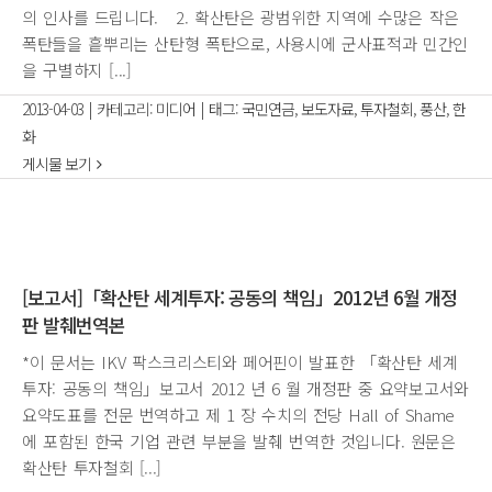
의 인사를 드립니다. 2. 확산탄은 광범위한 지역에 수많은 작은
폭탄들을 흩뿌리는 산탄형 폭탄으로, 사용시에 군사표적과 민간인
을 구별하지 [...]
2013-04-03
|
카테고리:
미디어
|
태그:
국민연금
,
보도자료
,
투자철회
,
풍산
,
한
화
게시물 보기
[보고서]「확산탄 세계투자: 공동의 책임」2012년 6월 개정
판 발췌번역본
*이 문서는 IKV 팍스크리스티와 페어핀이 발표한 「확산탄 세계
투자: 공동의 책임」보고서 2012 년 6 월 개정판 중 요약보고서와
요약도표를 전문 번역하고 제 1 장 수치의 전당 Hall of Shame
에 포함된 한국 기업 관련 부분을 발췌 번역한 것입니다. 원문은
확산탄 투자철회 [...]