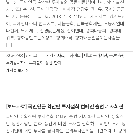
발 신: 국민연금 확산탄 투자철회 공동행동(참여단체: 하단 발신
처 참조) 수 신: 국민연금공단 이사장 전광우 경 유: 국민연금공
단 기금운용본부 날 짜: 2013. 4. 3. *발신처: 개척자들, 경계를넘
어, 국제앰네스티 한국지부, 나눔문화, 남북평화재단, 노동자연대
다함께, 무기제로, 전쟁없는세상, 참여연대, 평화나눔회, 평화네트
워크, 평화를만드는여성회, 평화바닥, 평화와통일을여는사람들
[...]
2013-04-03
|
카테고리:
무기감시 자료
,
아카이브
|
태그:
공개서한
,
국민연금
,
무기감시자료
,
투자철회
,
풍산
,
한화
게시물 보기
[보도자료] 국민연금 확산탄 투자철회 캠페인 출범 기자회견
국민연금 확산탄 투자철회 캠페인 출범 기자회견 국민연금, 확산
탄 생산기업인 한화, 풍산에 대한 투자를 철회하고 비인도무기 생
산기업에 대한 투자를 금지하는 윤리투자원칙을 마련해야 1. 평화