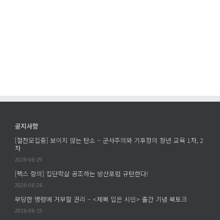
공지사항
[절찬모집중] 보이지 않는 탄소 – 군사주의와 기후정의 청년 교육 1차, 2
차
2026-06-29
[팩스 항의] 집단학살 공조하는 방산포럼 규탄한다!
2026-06-26
부당한 명령에 거부할 권리 – <제복 입은 시민> 출간 기념 북토크
2026-06-15