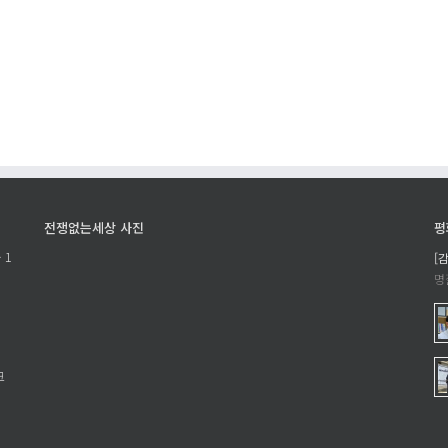
당
]
한
집
명
단
령
학
에
살
거
공
부
조
할
하
권
는
리
방
전쟁없는세상 사진
평
–
산
 1
[
<
포
명
제
럼
복
규
입
탄
은
한
크
시
!
민
에
>