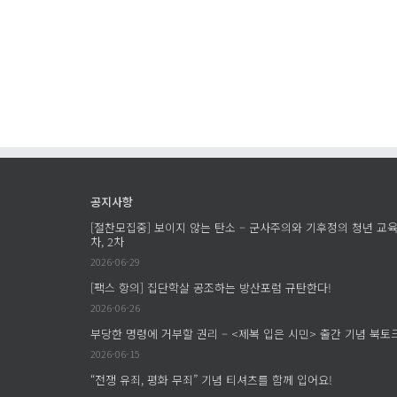
탄
의
소
–
군
사
주
의
와
기
후
공지사항
정
[절찬모집중] 보이지 않는 탄소 – 군사주의와 기후정의 청년 교육
의
차, 2차
청
2026-06-29
년
[팩스 항의] 집단학살 공조하는 방산포럼 규탄한다!
교
2026-06-26
육
1
부당한 명령에 거부할 권리 – <제복 입은 시민> 출간 기념 북토
다
차,
2026-06-15
2
“전쟁 유죄, 평화 무죄” 기념 티셔츠를 함께 입어요!
차