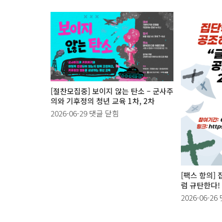
[절찬모집중] 보이지 않는 탄소 – 군사주
의와 기후정의 청년 교육 1차, 2차
[절
2026-06-29
댓글 닫힘
찬
모
집
중]
보
[팩스 항의]
이
럼 규탄한다!
지
[
2026-06-26
않
는