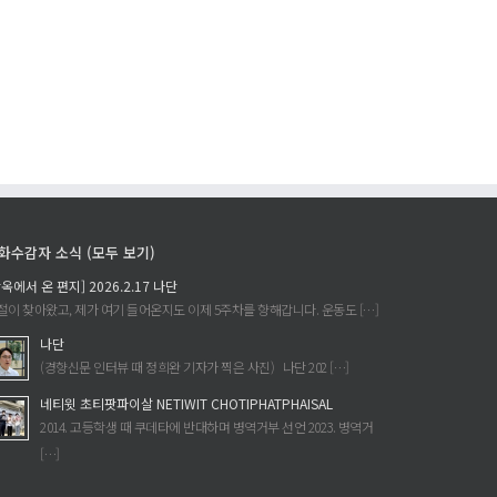
화수감자 소식 (모두 보기)
감옥에서 온 편지] 2026.2.17 나단
절이 찾아왔고, 제가 여기 들어온지도 이제 5주차를 향해갑니다. 운동도 […]
나단
(경향신문 인터뷰 때 정희완 기자가 찍은 사진) 나단 202 […]
네티윗 초티팟파이살 NETIWIT CHOTIPHATPHAISAL
2014. 고등학생 때 쿠데타에 반대하며 병역거부 선언 2023. 병역거
[…]