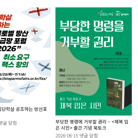
 집단학살 공조하는 방산포
부당한 명령에 거부할 권리 – <제복 입
팩
댓글 닫힘
은 시민> 출간 기념 북토크
스
부
2026-06-15
댓글 닫힘
항