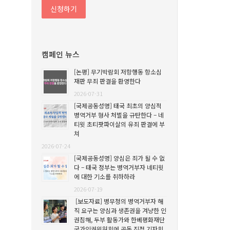
캠페인 뉴스
[논평] 무기박람회 저항행동 항소심
재판 무죄 판결을 환영한다
2026-07-31
[국제공동성명] 태국 최초의 양심적
병역거부 형사 처벌을 규탄한다 – 네
티윗 초티팟파이살의 유죄 판결에 부
쳐
2026-07-24
[국제공동성명] 양심은 죄가 될 수 없
다 – 태국 정부는 병역거부자 네티윗
에 대한 기소를 취하하라
2026-07-19
[보도자료] 병무청의 병역거부자 해
직 요구는 양심과 생존권을 겨냥한 인
권침해, 두부 활동가와 한베평화재단
국가인권위원회에 공동 진정 기자회